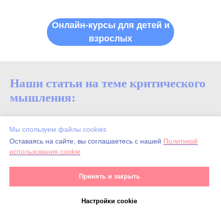
Онлайн-курсы для детей и
взрослых
Наши статьи на теме критического
мышления:
1️⃣
Критическое мышление — что это и зачем
Мы спользуем файлы cookies
нужно
Оставаясь на сайте, вы соглашаетесь с нашей
Политикой
2️⃣
15 вопросов на развитие критического
использования cookie
мышления
3️⃣
Учимся устанавливать связи
Принять и закрыть
4️⃣
10 упражнений для развития критического
мышления
Настройки cookie
5️⃣
11 советов для родителей по развитию