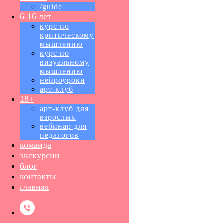
/guide
6-16 лет
курс по
критическому
мышлению
курс по
визуальному
мышлению
нейроуроки
арт-клуб
18+
арт-клуб для
взрослых
вебинар для
педагогов
команда
экскурсии
блог
контакты
главная