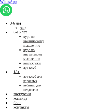
WhatsApp
3-6 лет
гайд
6-16 лет
курс по
критическому
мышлению
курс по
визуальному
мышлению
нейроуроки
арт-клуб
18+
арт-клуб для
взрослых
вебинар для
педагогов
экскурсии
команда
блог
контакты