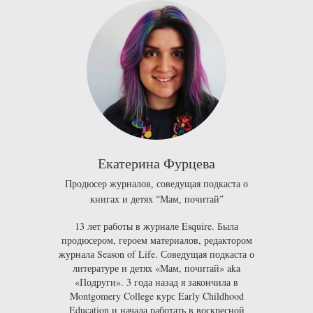
Екатерина Фурцева
Продюсер журналов, соведущая подкаста о
книгах и детях “Мам, почитай”
13 лет работы в журнале
Esquire
. Была
п
родюсером, героем материалов, редактором
журнала
Season of Life
. Соведущая
подкаста о
литературе и детях «Мам, почитай»
aka
«Подруги»
. 3 года назад я закончила в
Montgomery College
курс
Early Childhood
Education
и начала работать в воскресной